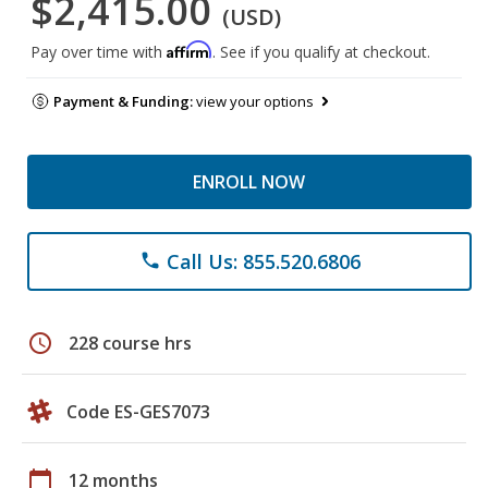
$2,415.00
(USD)
Affirm
Pay over time with
. See if you qualify at checkout.
Payment & Funding:
view your options
ENROLL NOW
Call Us: 855.520.6806
phone
schedule
228 course hrs
Code ES-GES7073
calendar_today
12 months