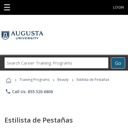
☰
LOGIN
Search
Go
Career
Training
›
›
›
Programs
Training Programs
Beauty
Estilista de Pestañas
phone
Call Us: 855.520.6806
Estilista de Pestañas