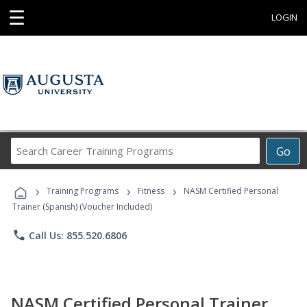
☰
LOGIN
Search
Go
Career
Training
›
›
›
Programs
Training Programs
Fitness
NASM Certified Personal
Trainer (Spanish) (Voucher Included)
phone
Call Us: 855.520.6806
NASM Certified Personal Trainer