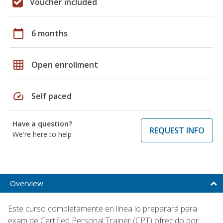
Voucher included
calendar_today
6 months
grid_on
Open enrollment
speed
Self paced
Have a question?
REQUEST INFO
We're here to help
Overview
Este curso completamente en línea lo preparará para
exam de Certified Personal Trainer (CPT) ofrecido por