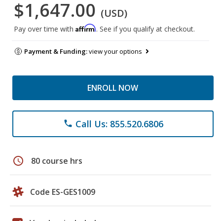
$1,647.00
(USD)
Affirm
Pay over time with
. See if you qualify at checkout.
Payment & Funding:
view your options
ENROLL NOW
Call Us: 855.520.6806
phone
schedule
80 course hrs
Code ES-GES1009