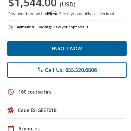
$1,544.00
(USD)
Affirm
Pay over time with
. See if you qualify at checkout.
Payment & Funding:
view your options
ENROLL NOW
Call Us: 855.520.6806
phone
schedule
160 course hrs
Code ES-GES7018
calendar_today
6 months