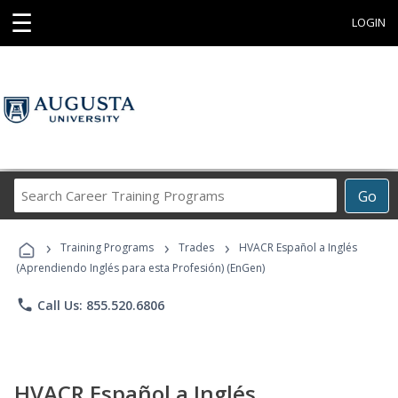
☰
LOGIN
Search
Go
Career
Training
›
›
›
Programs
Training Programs
Trades
HVACR Español a Inglés
(Aprendiendo Inglés para esta Profesión) (EnGen)
phone
Call Us: 855.520.6806
HVACR Español a Inglés