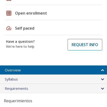
grid_on
Open enrollment
speed
Self paced
Have a question?
REQUEST INFO
We're here to help
Overview
Syllabus
Requirements
Requerimientos