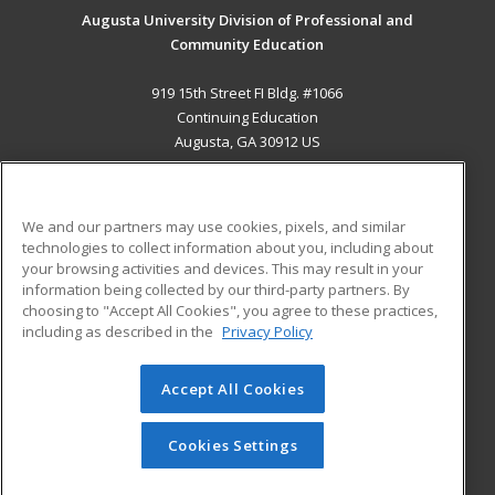
Augusta University Division of Professional and
Community Education
919 15th Street FI Bldg. #1066
Continuing Education
Augusta, GA 30912 US
MAIN CONTENT
Career Training
We and our partners may use cookies, pixels, and similar
technologies to collect information about you, including about
ADDITIONAL RESOURCES
your browsing activities and devices. This may result in your
information being collected by our third-party partners. By
Military
Student Blog
choosing to "Accept All Cookies", you agree to these practices,
Financial Assistance
including as described in the
Privacy Policy
Help
Accept All Cookies
© 2026 ed2go, a division of Cengage Learning. All rights
reserved. The material on this site cannot be reproduced or
redistributed unless you have obtained prior written
Cookies Settings
permission from Cengage Learning.
Privacy Policy