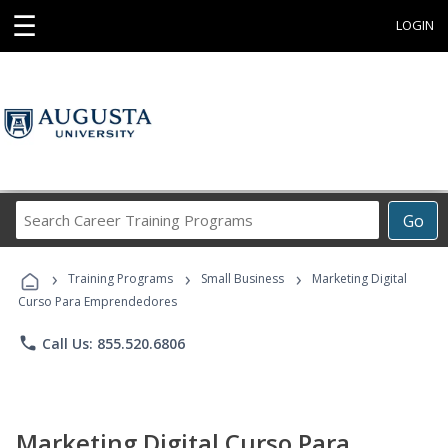
☰
LOGIN
Search
Go
Career
Training
›
›
›
Programs
Training Programs
Small Business
Marketing Digital
Curso Para Emprendedores
phone
Call Us: 855.520.6806
Marketing Digital Curso Para