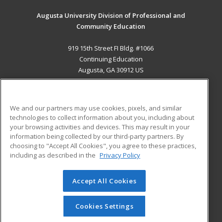
Augusta University Division of Professional and
Community Education
919 15th Street FI Bldg. #1066
Continuing Education
Augusta, GA 30912 US
MAIN CONTENT
Career Training
We and our partners may use cookies, pixels, and similar
technologies to collect information about you, including about
ADDITIONAL RESOURCES
your browsing activities and devices. This may result in your
information being collected by our third-party partners. By
Military
Student Blog
choosing to "Accept All Cookies", you agree to these practices,
Financial Assistance
including as described in the
Privacy Policy
Help
Accept All Cookies
© 2026 ed2go, a division of Cengage Learning. All rights
reserved. The material on this site cannot be reproduced or
redistributed unless you have obtained prior written
Cookies Settings
permission from Cengage Learning.
Privacy Policy