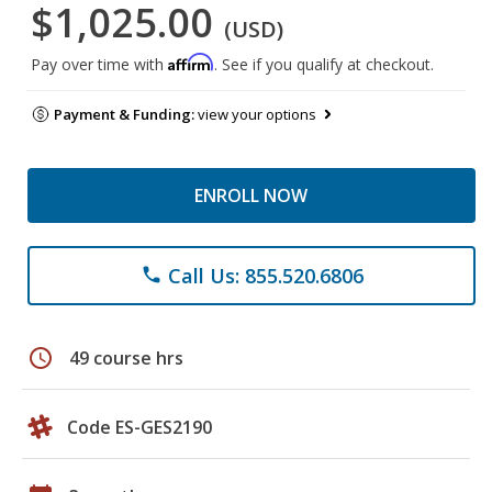
$1,025.00
(USD)
Affirm
Pay over time with
. See if you qualify at checkout.
Payment & Funding:
view your options
ENROLL NOW
Call Us: 855.520.6806
phone
schedule
49 course hrs
Code ES-GES2190