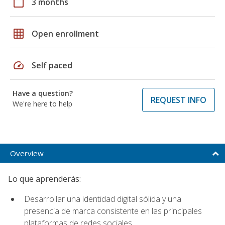
calendar_today
3 months
grid_on
Open enrollment
speed
Self paced
Have a question?
REQUEST INFO
We're here to help
Overview
Lo que aprenderás:
Desarrollar una identidad digital sólida y una
presencia de marca consistente en las principales
plataformas de redes sociales