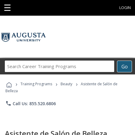
☰
LOGIN
Search
Go
Career
Training
›
›
›
Programs
Training Programs
Beauty
Asistente de Salón de
Belleza
phone
Call Us: 855.520.6806
Asistente de Salón de Belleza