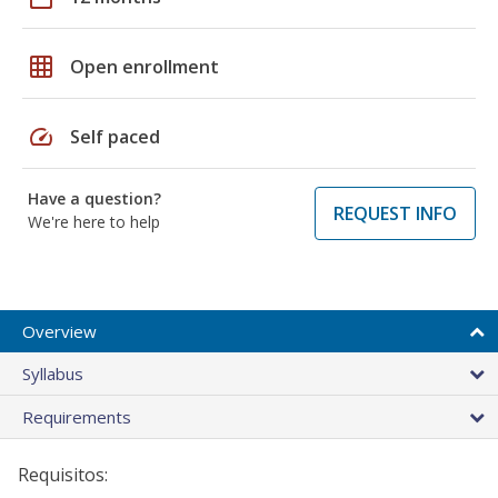
grid_on
Open enrollment
speed
Self paced
Have a question?
REQUEST INFO
We're here to help
Overview
Syllabus
Requirements
Requisitos: