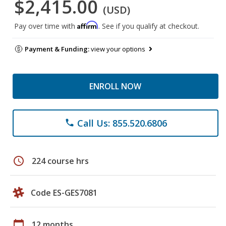
$2,415.00
(USD)
Affirm
Pay over time with
. See if you qualify at checkout.
Payment & Funding:
view your options
ENROLL NOW
Call Us: 855.520.6806
phone
schedule
224 course hrs
Code ES-GES7081
calendar_today
12 months